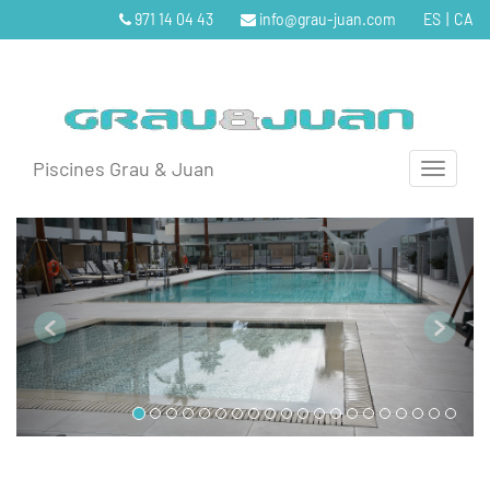
971 14 04 43
info@grau-juan.com
ES
|
CA
Piscines Grau & Juan