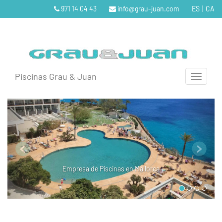
971 14 04 43
info@grau-juan.com
ES
|
CA
Piscinas Grau & Juan
Empresa de Piscinas en Mallorca