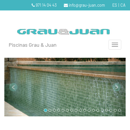
971 14 04 43
info@grau-juan.com
ES
|
CA
Piscinas Grau & Juan